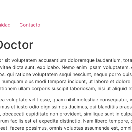
idad
Contacto
Doctor
rror sit voluptatem accusantium doloremque laudantium, tot
e vitae dicta sunt, explicabo. Nemo enim ipsam voluptatem, q
s, qui ratione voluptatem sequi nesciunt, neque porro quis
non numquam eius modi tempora incidunt, ut labore et dolo
tionem ullam corporis suscipit laboriosam, nisi ut aliqui
ea voluptate velit esse, quam nihil molestiae consequatur, 
amus et iusto odio dignissimos ducimus, qui blanditiis prae
obcaecati cupiditate non provident, similique sunt in culpa, 
um facilis est et expedita distinctio. Nam libero tempore, 
ceat, facere possimus, omnis voluptas assumenda est, omnis