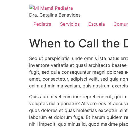
Dra. Catalina Benavides
Pediatra
Servicios
Escuela
Comun
When to Call the 
Sed ut perspiciatis, unde omnis iste natus e
inventore veritatis et quasi architecto beata
fugit, sed quia consequuntur magni dolores eo
amet, consectetur, adipisci velit, sed quia 
enim ad minima veniam, quis nostrum exercita
Quis autem vel eum iure reprehenderit, qui in 
voluptas nulla pariatur? At vero eos et accus
quos dolores et quas molestias excepturi sint, 
laborum et dolorum fuga. Et harum quidem rer
nihil impedit, quo minus id, quod maxime pla