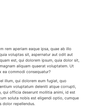
am rem aperiam eaque ipsa, quae ab illo
uia voluptas sit, aspernatur aut odit aut
quam est, qui dolorem ipsum, quia dolor sit,
re magnam aliquam quaerat voluptatem. Ut
d ex ea commodi consequatur?
vel illum, qui dolorem eum fugiat, quo
sentium voluptatum deleniti atque corrupti,
qui officia deserunt mollitia animi, id est
cum soluta nobis est eligendi optio, cumque
 dolor repellendus.