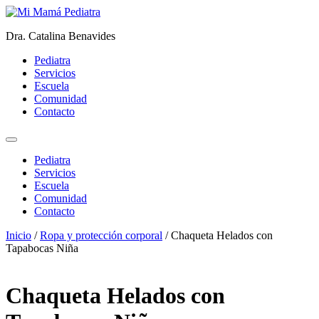
Ir
al
Dra. Catalina Benavides
contenido
Pediatra
Servicios
Escuela
Comunidad
Contacto
Pediatra
Servicios
Escuela
Comunidad
Contacto
Inicio
/
Ropa y protección corporal
/ Chaqueta Helados con
Tapabocas Niña
Chaqueta Helados con